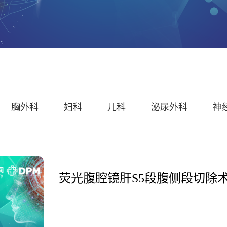
胸外科
妇科
儿科
泌尿外科
神
荧光腹腔镜肝S5段腹侧段切除