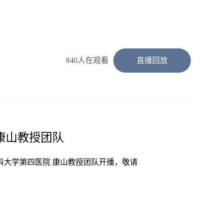
840人在观看
直播回放
康山教授团队
0 河北医科大学第四医院 康山教授团队开播，敬请