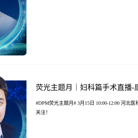
荧光主题月｜妇科篇手术直播-
#DPM荧光主题月# 3月15日 10:00-12:0
关注！