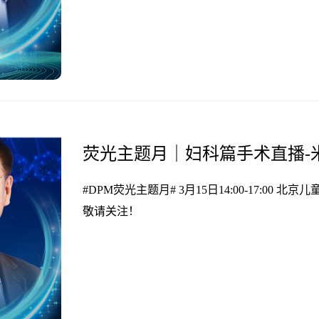
荧光主题月｜妇科篇手术直播-
#DPM荧光主题月# 3月15日14:00-17:00
敬请关注！