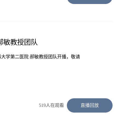
郝敏教授团队
 山西医科大学第二医院 郝敏教授团队开播，敬请
519人在观看
直播回放