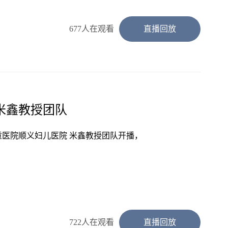
677人在观看
直播回放
米鑫教授团队
 北京儿童医院顺义妇儿医院 米鑫教授团队开播，
722人在观看
直播回放