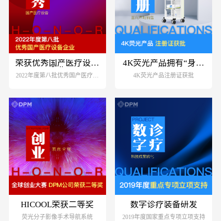
荣获优秀国产医疗设备
4K荧光产品拥有“身份
企业
证”
2022年度第八批优秀国产医疗设
4K荧光产品注册证获批
备企业
HICOOL荣获二等奖
数字诊疗装备研发
荧光分子影像手术导航系统
2019年度国家重点专项立项支持