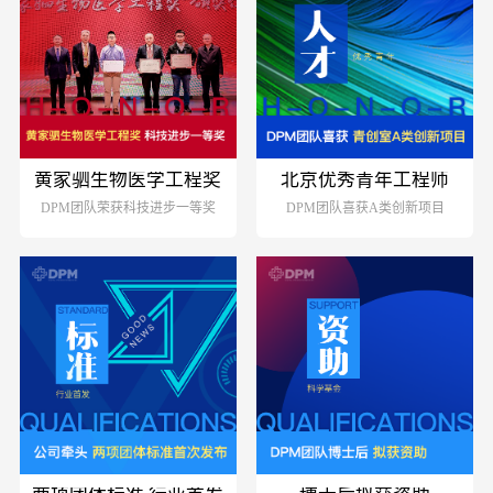
黄家驷生物医学工程奖
北京优秀青年工程师
DPM团队荣获科技进步一等奖
DPM团队喜获A类创新项目